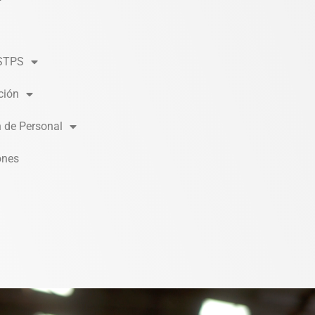
STPS
ción
n de Personal
ones