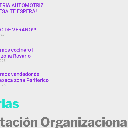
STRIA AUTOMOTRIZ
SA TE ESPERA!
5
SO DE VERANO!!!
025
amos cocinero |
 zona Rosario
2025
amos vendedor de
Oaxaca zona Periferico
2025
ias
tación Organizaciona