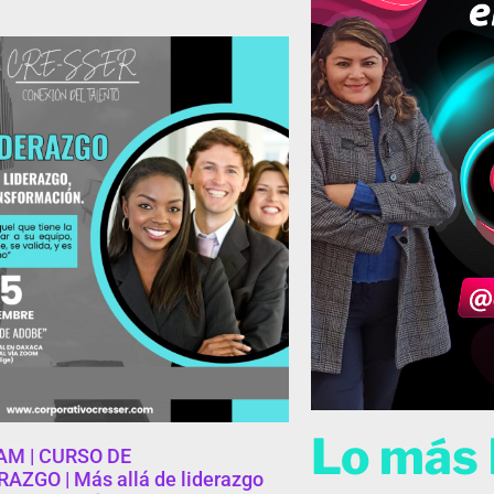
Lo más
 AM | CURSO DE
AZGO | Más allá de liderazgo