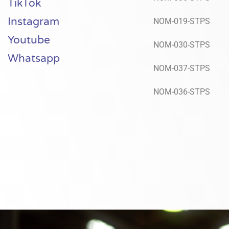
TikTok
Instagram
NOM-019-STPS
Youtube
NOM-030-STPS
Whatsapp
NOM-037-STPS
NOM-036-STPS