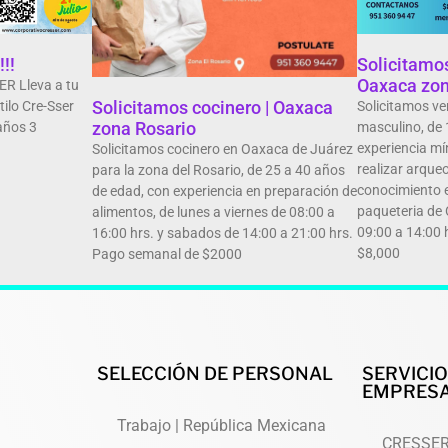
!!
Solicitamos
Oaxaca zon
 Lleva a tu
Solicitamos cocinero | Oaxaca
tilo Cre-Sser
Solicitamos ve
zona Rosario
años 3
masculino, de 
experiencia mí
Solicitamos cocinero en Oaxaca de Juárez
realizar arqueo
para la zona del Rosario, de 25 a 40 años
conocimiento 
de edad, con experiencia en preparación de
paqueteria de 
alimentos, de lunes a viernes de 08:00 a
09:00 a 14:00 
16:00 hrs. y sabados de 14:00 a 21:00 hrs.
$8,000
Pago semanal de $2000
SELECCIÓN DE PERSONAL
SERVICI
EMPRESA
Trabajo | República Mexicana
CRESSE