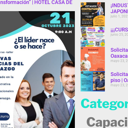
ansformación” | HOTEL CASA DE
¡INDU
JAPONE
julio 1, 202
¡¡¡CUR
junio 25, 2
Solicit
Oaxaca
mayo 23, 
Solicit
piso | 
mayo 23, 
Categor
Capaci