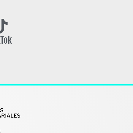
kTok
OS
RIALES
R