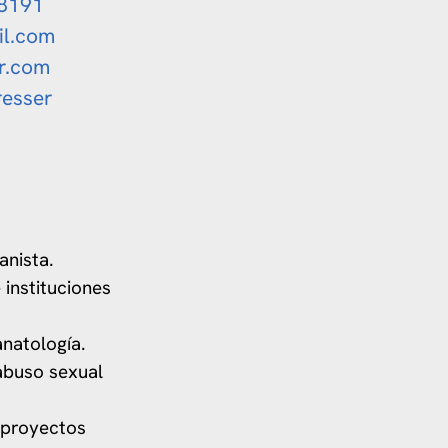
 8191
il.com
er.com
resser
anista.
 instituciones
natología.
abuso sexual
 proyectos