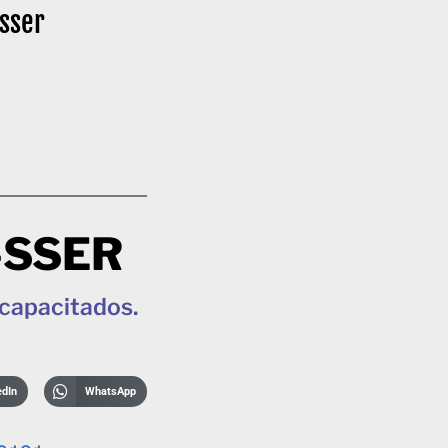
sser
-SSER
capacitados.
edIn
WhatsApp