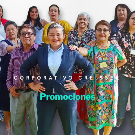
RECLUTAMIENTO
MASIVO
Dotamos a tu empresa de
operadores o ayudantes en
tiempo record
CORPORATIVO CRE-SSER
Promociones