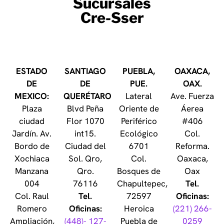
Sucursales
Cre-Sser
ESTADO
SANTIAGO
PUEBLA,
OAXACA,
DE
DE
PUE.
OAX.
MEXICO:
QUERÉTARO
Lateral
Ave. Fuerza
Plaza
Blvd Peña
Oriente de
Áerea
ciudad
Flor 1070
Periférico
#406
Jardín. Av.
int15.
Ecológico
Col.
Bordo de
Ciudad del
6701
Reforma.
Xochiaca
Sol. Qro,
Col.
Oaxaca,
Manzana
Qro.
Bosques de
Oax
004
76116
Chapultepec,
Tel.
Col. Raul
Tel.
72597
Oficinas:
Romero
Oficinas:
Heroica
(221) 266-
Ampliación,
(448)- 127-
Puebla de
0259