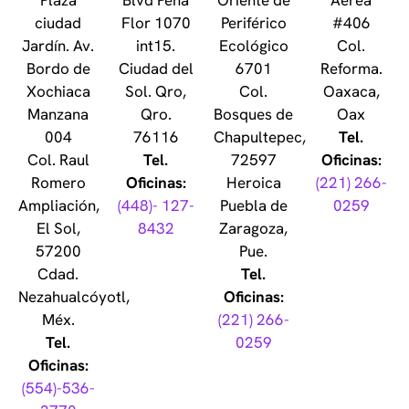
Plaza
Blvd Peña
Oriente de
Áerea
ciudad
Flor 1070
Periférico
#406
Jardín. Av.
int15.
Ecológico
Col.
Bordo de
Ciudad del
6701
Reforma.
Xochiaca
Sol. Qro,
Col.
Oaxaca,
Manzana
Qro.
Bosques de
Oax
004
76116
Chapultepec,
Tel.
Col. Raul
Tel.
72597
Oficinas:
Romero
Oficinas:
Heroica
(221) 266-
Ampliación,
(448)- 127-
Puebla de
0259
El Sol,
8432
Zaragoza,
57200
Pue.
Cdad.
Tel.
Nezahualcóyotl,
Oficinas:
Méx.
(221) 266-
Tel.
0259
Oficinas:
(554)-536-